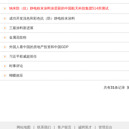
纳米防（抗）静电粉末涂料涂层获的中国航天科技集团514所测试
成功开发浅色和彩色抗（防）静电粉末涂料
三最涂料新进展
金属花纹粉
外国人看中国的房地产投资和中国GDP
习近平权威超前任
时事评论
蝴蝶效应
共有
31
条记录 
网站地图
|
联系我们
|
客户留言
|
诚聘英才
|
管理后台