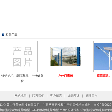
相关产品
锌钢护栏、庭院家具、户外健身
户外门窗粉
庭院家具、
粉
网站地图
|
联系我们
|
客户留言
|
诚聘英才
|
管理后台
ht 2011 © 黄山佳美奇科技有限公司---主要从事研发和生产热固性粉末涂料
京ICP备0020
聚酯型粉体涂料,聚酯型TGIC粉体涂料,聚酯型Primid粉体涂料,环氧型粉体涂料,特种