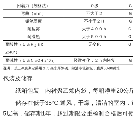
附着力（划格法）
０级
Ｇ
弯曲（ｍｍ）
不大于２
Ｇ
铅笔硬度
不小于２Ｈ
Ｇ
耐盐雾
大于４００ｈ
Ｇ
耐湿热
大于５００ｈ
Ｇ
耐酸性（５％
无变化
Ｇ
Ｈ
ＳＯ
２
）
240h
4
耐碱性（５％
）
轻微变化，２ｈ内恢复
Ｇ
ＮａOＨ 240h
说明：以上涂膜测定采用０.５毫米厚除锈、除油冷轧钢板，膜厚60-90微米
包装及储存
纸箱包装。内衬聚乙烯内袋，每箱净重20公斤
储存在低于35°C,通风，干燥，清洁的室内，
5层高，储存期1年，超过期限要重检测合格后可