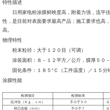
特性描述
日用家电粉涂膜鲜映度高，附着力强，流平佳
性，是目前对表面要求最高产品；施工要求也高
高。
物理特性
粉末粒径：大于１２０目（可调）
涂装面积：８－１２平方／公斤，膜厚５０－
固化条件：１８５°Ｃ（工件温度）／１５分
涂膜性能
检测项目
检测标准
抗冲击（Ｋｇ．ｃｍ）
不小于５０
Ｇ
杯凸实验（ｍｍ）
不小于７
Ｇ