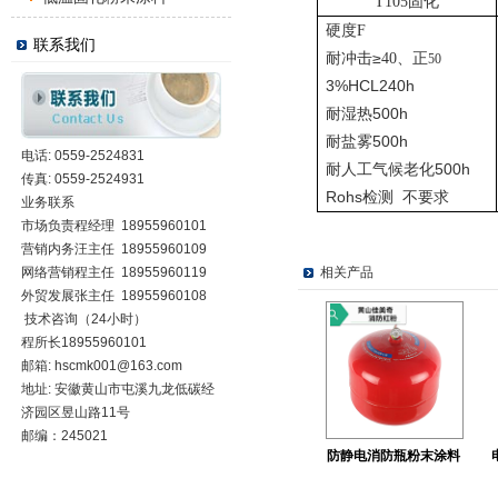
T105
固化
硬度
F
联系我们
≥
耐冲击
40
、正
50
3%HCL240h
500h
耐湿热
500h
耐盐雾
电话: 0559-2524831
500h
耐人工气候老化
传真: 0559-2524931
Rohs
检测 不要求
业务联系
市场负责程经理 18955960101
营销内务汪主任 18955960109
网络营销程主任 18955960119
相关产品
外贸发展张主任 18955960108
技术咨询（24小时）
程所长18955960101
邮箱:
hscmk001@163.com
地址: 安徽黄山市屯溪九龙低碳经
济园区昱山路11号
邮编：245021
防静电消防瓶粉末涂料